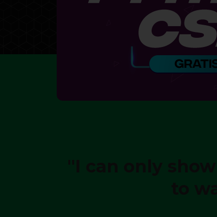
"I can only show
to w