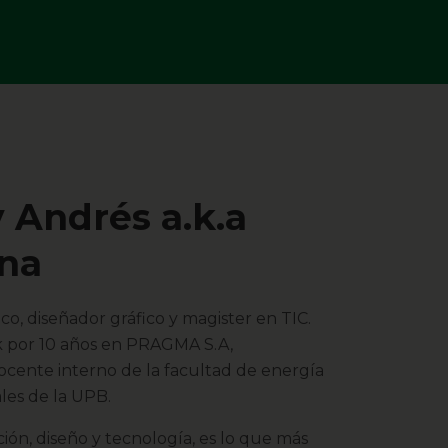
 Andrés a.k.a
na
co, diseñador gráfico y magister en TIC.
k por 10 años en PRAGMA S.A,
cente interno de la facultad de energía
ales de la UPB.
ón, diseño y tecnología, es lo que más