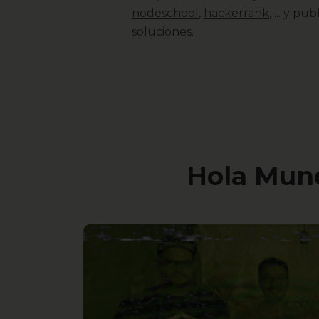
nodeschool
,
hackerrank
, ... y p
soluciones.
Hola Mund