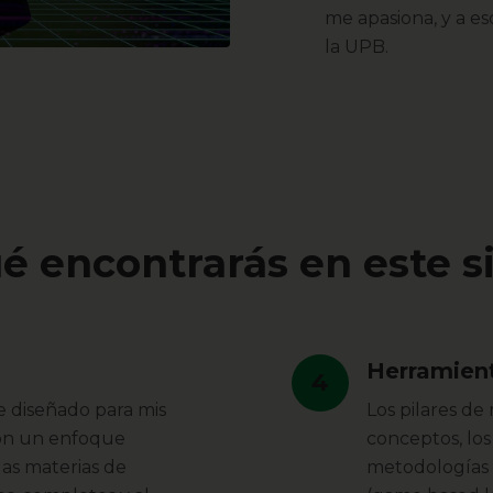
me apasiona, y a 
la UPB.
é encontrarás en este si
Herramien
4
e diseñado para mis
Los pilares de 
Con un enfoque
conceptos, lo
las materias de
metodologías 