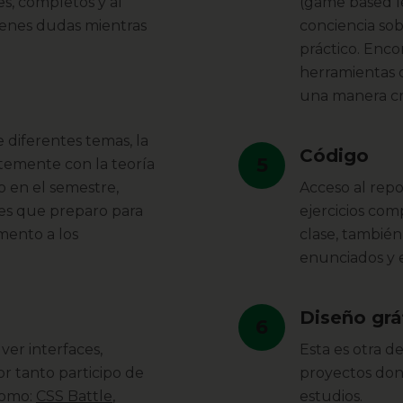
es, completos y al
(game based le
ienes dudas mientras
conciencia sob
práctico. Enco
herramientas 
una manera cre
 diferentes temas, la
Código
5
temente con la teoría
o en el semestre,
Acceso al repo
des que preparo para
ejercicios co
emento a los
clase, también
enunciados y ej
Diseño grá
6
ver interfaces,
Esta es otra d
or tanto participo de
proyectos don
como:
CSS Battle
,
estudios.