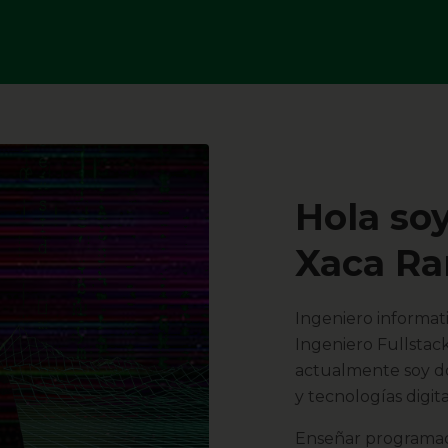
Hola soy
Xaca Ra
Ingeniero informati
Ingeniero Fullstac
actualmente soy do
y tecnologías digit
Enseñar programaci