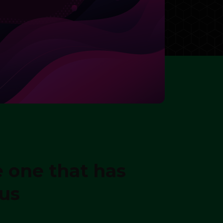
e one that has
eus