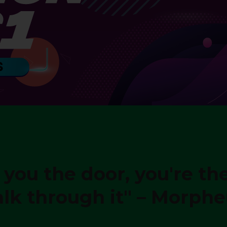
 you the door, you're th
alk through it" – Morph